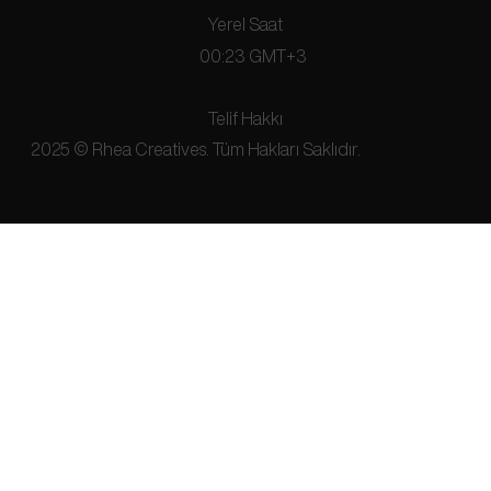
Yerel Saat
00:23 GMT+3
Telif Hakkı
2025 © Rhea Creatives. Tüm Hakları Saklıdır.