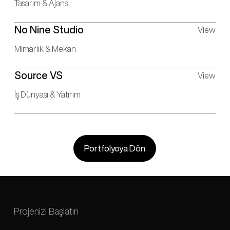
Tasarım & Ajans
No Nine Studio
View
Mimarlık & Mekan
Source VS
View
İş Dünyası & Yatırım
Portfolyoya Dön
Projenizi Başlatın
Gürültüden Uzaklaşıp
Fark