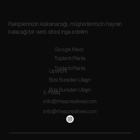
Yaratmaya Hazır Mısınız?
Rakiplerinizin kıskanacağı, müşterilerinizin hayran
kalacağı bir web sitesi inşa edelim.
Google Meet
Toplantı Planla
Toplantı Planla
Upwork
Bize Buradan Ulaşın
Bize Buradan Ulaşın
E-Posta
info@rheacreatives.com
info@rheacreatives.com